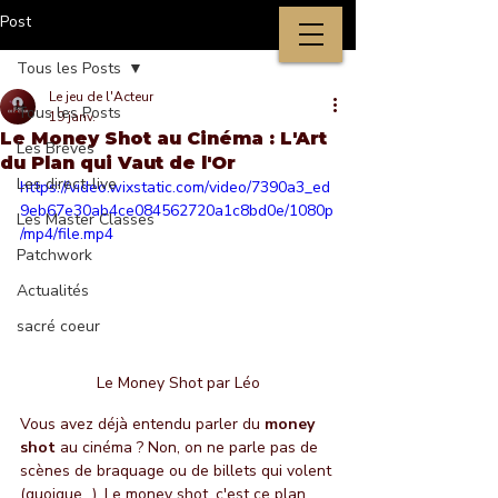
Post
Tous les Posts
Le jeu de l'Acteur
Tous les Posts
19 janv.
Le Money Shot au Cinéma : L'Art
Les Brèves
du Plan qui Vaut de l'Or
Les direct-live
https://video.wixstatic.com/video/7390a3_ed
9eb67e30ab4ce084562720a1c8bd0e/1080p
Les Master Classes
/mp4/file.mp4
Patchwork
Actualités
sacré coeur
Le Money Shot par Léo
Vous avez déjà entendu parler du 
money 
shot
 au cinéma ? Non, on ne parle pas de 
scènes de braquage ou de billets qui volent 
(quoique...). Le money shot, c'est ce plan 