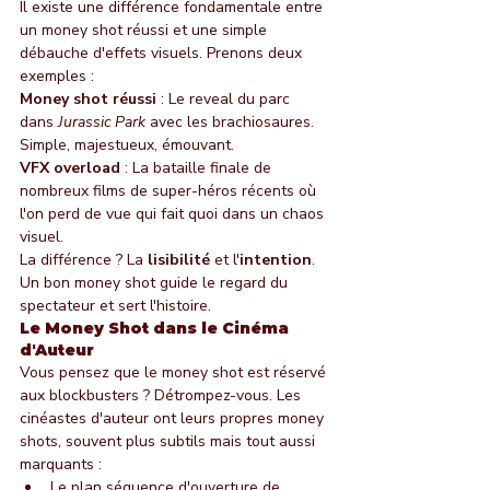
Il existe une différence fondamentale entre 
un money shot réussi et une simple 
débauche d'effets visuels. Prenons deux 
exemples :
Money shot réussi
 : Le reveal du parc 
dans 
Jurassic Park
 avec les brachiosaures. 
Simple, majestueux, émouvant.
VFX overload
 : La bataille finale de 
nombreux films de super-héros récents où 
l'on perd de vue qui fait quoi dans un chaos 
visuel.
La différence ? La 
lisibilité
 et l'
intention
. 
Un bon money shot guide le regard du 
spectateur et sert l'histoire.
Le Money Shot dans le Cinéma 
d'Auteur
Vous pensez que le money shot est réservé 
aux blockbusters ? Détrompez-vous. Les 
cinéastes d'auteur ont leurs propres money 
shots, souvent plus subtils mais tout aussi 
marquants :
Le plan séquence d'ouverture de 