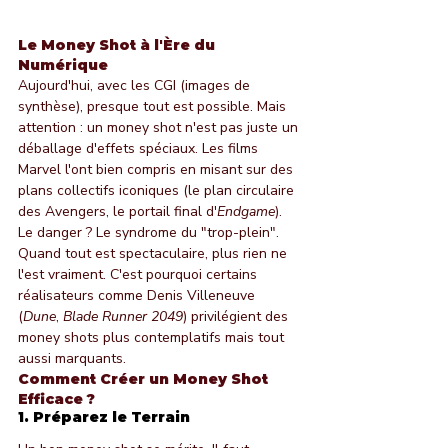
Le Money Shot à l'Ère du 
Numérique
Aujourd'hui, avec les CGI (images de 
synthèse), presque tout est possible. Mais 
attention : un money shot n'est pas juste un 
déballage d'effets spéciaux. Les films 
Marvel l'ont bien compris en misant sur des 
plans collectifs iconiques (le plan circulaire 
des Avengers, le portail final d'
Endgame
).
Le danger ? Le syndrome du "trop-plein". 
Quand tout est spectaculaire, plus rien ne 
l'est vraiment. C'est pourquoi certains 
réalisateurs comme Denis Villeneuve 
(
Dune
, 
Blade Runner 2049
) privilégient des 
money shots plus contemplatifs mais tout 
aussi marquants.
Comment Créer un Money Shot 
Efficace ?
1. Préparez le Terrain