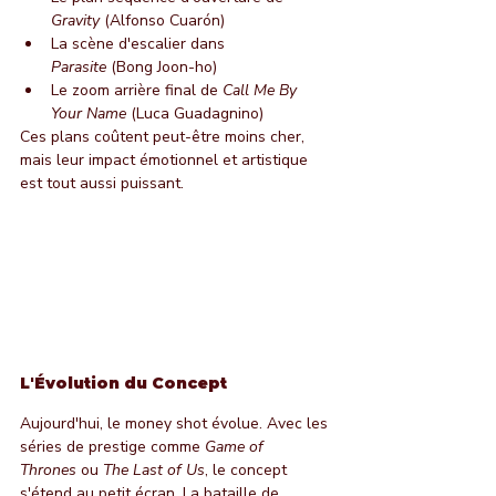
Gravity
 (Alfonso Cuarón)
La scène d'escalier dans 
Parasite
 (Bong Joon-ho)
Le zoom arrière final de 
Call Me By 
Your Name
 (Luca Guadagnino)
Ces plans coûtent peut-être moins cher, 
mais leur impact émotionnel et artistique 
est tout aussi puissant.
L'Évolution du Concept
Aujourd'hui, le money shot évolue. Avec les 
séries de prestige comme 
Game of 
Thrones
 ou 
The Last of Us
, le concept 
s'étend au petit écran. La bataille de 