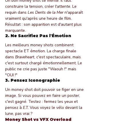
Un bon money shot se mérite. Il faut 
construire la tension, créer l'attente. Le 
requin dans 
Les Dents de la Mer
 n'apparaît 
vraiment qu'après une heure de film. 
Résultat : son apparition est d'autant plus 
marquante.
2. Ne Sacrifiez Pas l'Émotion
Les meilleurs money shots combinent 
spectacle ET émotion. La charge finale 
dans 
Braveheart
, c'est spectaculaire, mais 
c'est surtout chargé émotionnellement. Le 
public ne crie pas juste "Waouh !" mais 
"OUI !"
3. Pensez Iconographie
Un money shot doit pouvoir se figer en une 
image. Si vous pouvez en faire un poster, 
c'est gagné. Testez : fermez les yeux et 
pensez à 
E.T.
 Vous voyez le vélo devant la 
lune, pas vrai ?
Money Shot vs VFX Overload