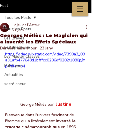
Post
Tous les Posts
Le jeu de l'Acteur
Tous les Posts
21 janv.
Georges Méliès : Le Magicien qui
Les Brèves
a Inventé les Effets Spéciaux
Les direct-live
Dernière mise à jour :
23 janv.
https://video.wixstatic.com/video/7390a3_09
Les Master Classes
a31afb477648d1bfffcc0206df0202/1080p/m
Patchwork
p4/file.mp4
Actualités
sacré coeur
J
ustine
George Méliès par 
Bienvenue dans l'univers fascinant de 
l'homme qui a littéralement 
inventé le 
trucage cinématographique
 en 1896, 