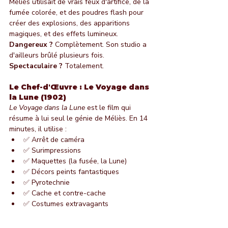
Méliès utilisait de vrais feux d'artifice, de la 
fumée colorée, et des poudres flash pour 
créer des explosions, des apparitions 
magiques, et des effets lumineux.
Dangereux ?
 Complètement. Son studio a 
d'ailleurs brûlé plusieurs fois.
Spectaculaire ?
 Totalement.
Le Chef-d'Œuvre : Le Voyage dans 
la Lune (1902)
Le Voyage dans la Lune
 est le film qui 
résume à lui seul le génie de Méliès. En 14 
minutes, il utilise :
✅ Arrêt de caméra
✅ Surimpressions
✅ Maquettes (la fusée, la Lune)
✅ Décors peints fantastiques
✅ Pyrotechnie
✅ Cache et contre-cache
✅ Costumes extravagants