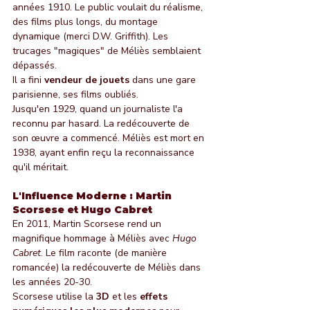
années 1910. Le public voulait du réalisme, 
des films plus longs, du montage 
dynamique (merci D.W. Griffith). Les 
trucages "magiques" de Méliès semblaient 
dépassés.
Il a fini 
vendeur de jouets
 dans une gare 
parisienne, ses films oubliés.
Jusqu'en 1929, quand un journaliste l'a 
reconnu par hasard. La redécouverte de 
son œuvre a commencé. Méliès est mort en 
1938, ayant enfin reçu la reconnaissance 
qu'il méritait.
L'Influence Moderne : Martin 
Scorsese et Hugo Cabret
En 2011, Martin Scorsese rend un 
magnifique hommage à Méliès avec 
Hugo 
Cabret
. Le film raconte (de manière 
romancée) la redécouverte de Méliès dans 
les années 20-30.
Scorsese utilise la 
3D
 et les 
effets 