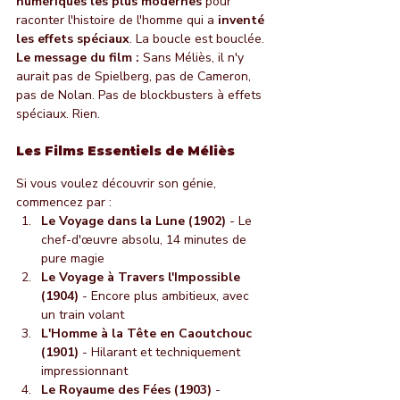
numériques les plus modernes
 pour 
raconter l'histoire de l'homme qui a 
inventé 
les effets spéciaux
. La boucle est bouclée.
Le message du film :
 Sans Méliès, il n'y 
aurait pas de Spielberg, pas de Cameron, 
pas de Nolan. Pas de blockbusters à effets 
spéciaux. Rien.
Les Films Essentiels de Méliès
Si vous voulez découvrir son génie, 
commencez par :
Le Voyage dans la Lune (1902)
 - Le 
chef-d'œuvre absolu, 14 minutes de 
pure magie
Le Voyage à Travers l'Impossible 
(1904)
 - Encore plus ambitieux, avec 
un train volant
L'Homme à la Tête en Caoutchouc 
(1901)
 - Hilarant et techniquement 
impressionnant
Le Royaume des Fées (1903)
 - 