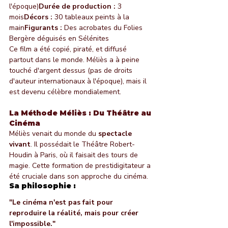
l'époque)
Durée de production :
 3 
mois
Décors :
 30 tableaux peints à la 
main
Figurants :
 Des acrobates du Folies 
Bergère déguisés en Sélénites
Ce film a été copié, piraté, et diffusé 
partout dans le monde. Méliès a à peine 
touché d'argent dessus (pas de droits 
d'auteur internationaux à l'époque), mais il 
est devenu célèbre mondialement.
La Méthode Méliès : Du Théâtre au 
Cinéma
Méliès venait du monde du 
spectacle 
vivant
. Il possédait le Théâtre Robert-
Houdin à Paris, où il faisait des tours de 
magie. Cette formation de prestidigitateur a 
été cruciale dans son approche du cinéma.
Sa philosophie :
"Le cinéma n'est pas fait pour 
reproduire la réalité, mais pour créer 
l'impossible."