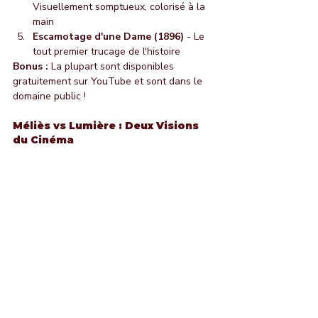
Visuellement somptueux, colorisé à la 
main
Escamotage d'une Dame (1896)
 - Le 
tout premier trucage de l'histoire
Bonus :
 La plupart sont disponibles 
gratuitement sur YouTube et sont dans le 
domaine public !
Méliès vs Lumière : Deux Visions 
du Cinéma
Les frères Lumière :
 "Le cinéma doit 
montrer la réalité telle qu'elle est"
Georges 
Méliès :
 "Le cinéma doit créer l'impossible"
Ces deux visions coexistent encore 
aujourd'hui :
Cinéma réaliste
 (Ken Loach, les 
Dardenne, le néoréalisme italien)
Cinéma spectacle
 (Marvel, 
blockbusters, films à effets)
Méliès a prouvé qu'on pouvait faire du 
cinéma un 
art de l'illusion
, pas seulement 