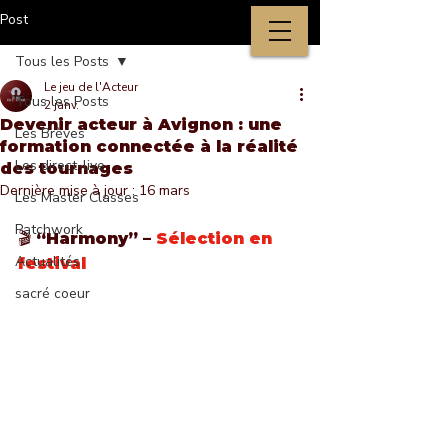
Post
Tous les Posts
Le jeu de l'Acteur
Tous les Posts
2 janv.
Devenir acteur à Avignon : une
Les Brèves
formation connectée à la réalité
Les direct-live
des tournages
Dernière mise à jour :
16 mars
Les Master Classes
Patchwork
🎬 “Harmony” – 
Sélection en 
Actualités
festival
sacré coeur