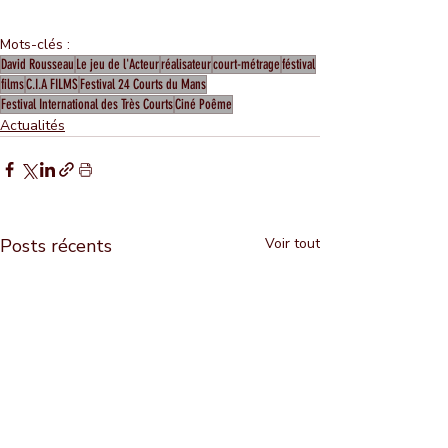
Mots-clés :
David Rousseau
Le jeu de l'Acteur
réalisateur
court-métrage
féstival
films
C.I.A FILMS
Festival 24 Courts du Mans
Festival International des Très Courts
Ciné Poême
Actualités
Posts récents
Voir tout