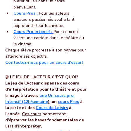
plaisir du jeu dans un cadre 
bienveillant.
Cours Pros :
 Pour les acteurs 
amateurs passionnés souhaitant 
approfondir leur technique.
Cours Pro intensif :
Pour ceux qui 
visent une carrière dans le théâtre ou 
le cinéma.
Chaque élève progresse à son rythme pour 
atteindre ses objectifs. 
Contactez-nous pour un cours d'essai !
🎬
LE JEU DE L’ACTEUR C’EST QUOI?
Le jeu de l'Acteur dispense des cours 
d'interprétation pour le théâtre et pour 
l'image à travers 
une 
Un cours pro 
Intensif (12h/semaine
)
, un 
cours Pros
 à 
la carte et des 
Cours de Loisirs
 à 
l'année. 
Ces cours
 pe
rmettent 
d'éprouver les bases fondamentales de 
l'art d'interpréter.