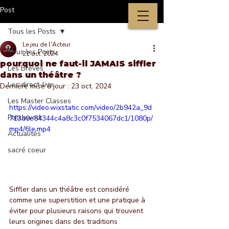
Post
Tous les Posts
Le jeu de l'Acteur
Tous les Posts
21 oct. 2024
pourquoi ne faut-il JAMAIS siffler
Les Brèves
dans un théâtre ?
Les direct-live
Dernière mise à jour :
23 oct. 2024
Les Master Classes
https://video.wixstatic.com/video/2b942a_9d
Patchwork
713a0e54344c4a8c3c0f7534067dc1/1080p/
mp4/file.mp4
Actualités
sacré coeur
Siffler dans un théâtre est considéré 
comme une superstition et une pratique à 
éviter pour plusieurs raisons qui trouvent 
leurs origines dans des traditions 