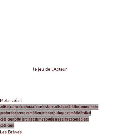
le jeu de l'Acteur
Mots-clés :
artiste
culture
cinéma
actrice
histoire
artistique
théâtre
comédienne
production
scene
comédien
avignon
dialogue
comédie
festival
côté cour
côté jardin
costumes
coulisses
ceintres
comédiens
coté cour
Les Brèves