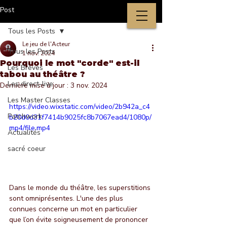
Post
Tous les Posts
Le jeu de l'Acteur
Tous les Posts
1 nov. 2024
Pourquoi le mot "corde" est-il
Les Brèves
tabou au théâtre ?
Les direct-live
Dernière mise à jour :
3 nov. 2024
Les Master Classes
https://video.wixstatic.com/video/2b942a_c4
Patchwork
b20d0d31f7414b9025fc8b7067ead4/1080p/
mp4/file.mp4
Actualités
sacré coeur
Dans le monde du théâtre, les superstitions 
sont omniprésentes. L'une des plus 
connues concerne un mot en particulier 
que l’on évite soigneusement de prononcer 