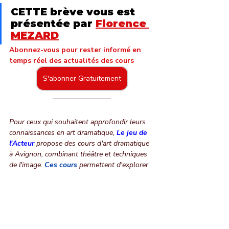
CETTE brève vous est 
présentée par 
Florence 
MEZARD
Abonnez-vous pour rester informé en 
temps réel des actualités des cours
S'abonner Gratuitement
Pour ceux qui souhaitent approfondir leurs 
connaissances en art dramatique, 
Le jeu de 
l'Acteur
 propose des cours d'art dramatique 
à Avignon, combinant théâtre et techniques 
de l'image. 
Ces cours
permettent d'explorer 
ces principes et d'autres aspects du jeu 
d'acteur.
Pour plus de contenu enrichissant, vous 
pouvez également suivre
Le jeu de l'Acteur 
sur YouTube
, 
Instagram
, 
Facebook
 où des 