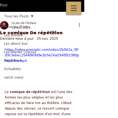
Post
Tous les Posts
Le jeu de l'Acteur
Tous les Posts
18 nov. 2024
Le comique De répétition
Les Brèves
Dernière mise à jour :
25 nov. 2025
Les direct-live
https://video.wixstatic.com/video/2b942a_99
Les Master Classes
d9c3ebec2544849d9e2b5424a03489/1080p
Patchwork
/mp4/file.mp4
Actualités
sacré coeur
Le 
comique de répétition
 est l’une des 
formes les plus simples et les plus 
efficaces de faire rire au théâtre. Utilisé 
depuis des siècles, ce ressort comique 
repose sur la répétition d’un mot, d’une 