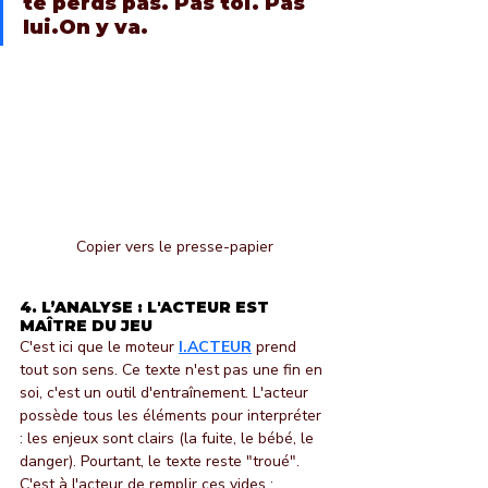
te perds pas. Pas toi. Pas 
lui.On y va.
Copier vers le presse-papier
4. L’ANALYSE : L'ACTEUR EST 
MAÎTRE DU JEU
C'est ici que le moteur 
I.ACTEUR
 prend 
tout son sens. Ce texte n'est pas une fin en 
soi, c'est un outil d'entraînement. L'acteur 
possède tous les éléments pour interpréter 
: les enjeux sont clairs (la fuite, le bébé, le 
danger). Pourtant, le texte reste "troué". 
C'est à l'acteur de remplir ces vides :