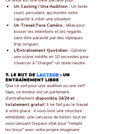
Ce texte est une base parfaite pour :
Un Casting / Une Audition :
 Un texte 
court, percutant, qui montre votre 
capacité à créer une situation.
Un Travail Face Caméra :
 Idéal pour 
bosser les intentions et les regards 
sans être parasité par des répliques 
trop longues.
L'Entraînement Quotidien :
 Générer 
une scène inédite en 10 secondes pour 
s'exercer à "charger" un texte neutre.
7. LE BUT DE 
I.ACTEUR
 : UN 
ENTRAÎNEMENT LIBRE
Que ce soit pour une audition ou une self-
tape, ce moteur est un partenaire 
d'entraînement 
disponible 24/24 et 
totalement gratui
t. Il ne fait pas le travail 
à votre place : il vous livre une structure 
immédiate, une carcasse de béton, tout en 
vous laissant l'espace vital pour "remplir 
les trous" avec votre propre imaginaire.