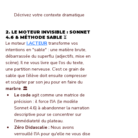
Décrivez votre contexte dramatique
2. LE MOTEUR INVISIBLE : SONNET 
4.6 & MÉTHODE SABLE
 ⏳
Le moteur 
I.ACTEUR
 transforme vos 
intentions en "sable" : une matière brute, 
débarrassée du superflu (adjectifs, mise en 
scène). Il ne vous livre que l'os du texte, 
une partition nerveuse. C’est ce grain de 
sable que l’élève doit ensuite compresser 
et sculpter par son jeu pour en faire du 
marbre
. 🏛️
Le code
 agit comme une matrice de 
précision : il force l'IA (le modèle 
Sonnet 4.6) à abandonner la narration 
descriptive pour se concentrer sur 
l'immédiateté du plateau.
Zéro Didascalie :
 Nous avons 
verrouillé l'IA pour qu'elle ne vous dise 