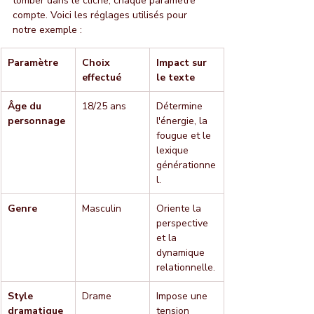
tomber dans le cliché, chaque paramètre 
compte. Voici les réglages utilisés pour 
notre exemple :
Paramètre
Choix 
Impact sur 
effectué
le texte
Âge du 
18/25 ans
Détermine 
personnage
l'énergie, la 
fougue et le 
lexique 
générationne
l.
Genre
Masculin
Oriente la 
perspective 
et la 
dynamique 
relationnelle.
Style 
Drame
Impose une 
dramatique
tension 