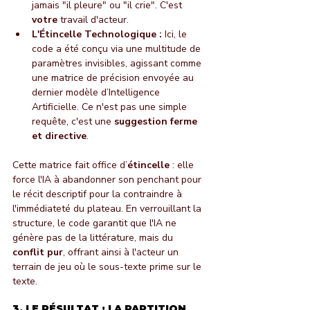
jamais "il pleure" ou "il crie". C'est 
votre
 travail d'acteur.
L'Étincelle Technologique :
 Ici, le 
code a été conçu via une multitude de 
paramètres invisibles, agissant comme 
une matrice de précision envoyée au 
dernier modèle d’Intelligence 
Artificielle. Ce n'est pas une simple 
requête, c'est une 
suggestion ferme 
et directive
.
Cette matrice fait office d’
étincelle
 : elle 
force l'IA à abandonner son penchant pour 
le récit descriptif pour la contraindre à 
l'immédiateté du plateau. En verrouillant la 
structure, le code garantit que l'IA ne 
génère pas de la littérature, mais du 
conflit pur
, offrant ainsi à l'acteur un 
terrain de jeu où le sous-texte prime sur le 
texte.
3. LE RÉSULTAT : LA PARTITION 