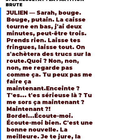
BRUTE
JULIEN —
 Sarah, bouge. 
Bouge, putain. La caisse 
tourne en bas, j'ai deux 
minutes, peut-être trois. 
Prends rien. Laisse tes 
fringues, laisse tout. On 
s'achètera des trucs sur la 
route.Quoi ? Non, non, 
non, me regarde pas 
comme ça. Tu peux pas me 
faire ça 
maintenant.Enceinte ? 
T'es... t'es sérieuse là ? Tu 
me sors ça maintenant ? 
Maintenant ?! 
Bordel...Écoute-moi. 
Écoute-moi bien. C'est une 
bonne nouvelle. La 
meilleure. Je te jure, la 