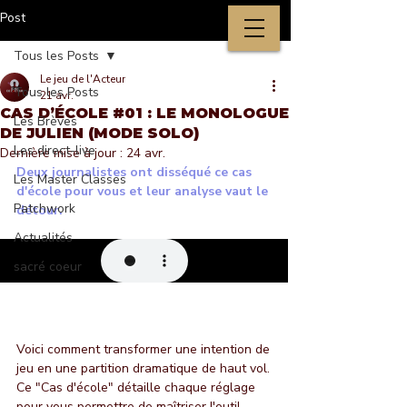
Post
Tous les Posts
Le jeu de l'Acteur
Tous les Posts
21 avr.
CAS D’ÉCOLE #01 : LE MONOLOGUE
Les Brèves
DE JULIEN (MODE SOLO)
Les direct-live
Dernière mise à jour :
24 avr.
Deux journalistes ont disséqué ce cas 
Les Master Classes
d'école pour vous et leur analyse vaut le 
Patchwork
détour.
Actualités
sacré coeur
Voici comment transformer une intention de 
jeu en une partition dramatique de haut vol. 
Ce "Cas d'école" détaille chaque réglage 
pour vous permettre de maîtriser l'outil 