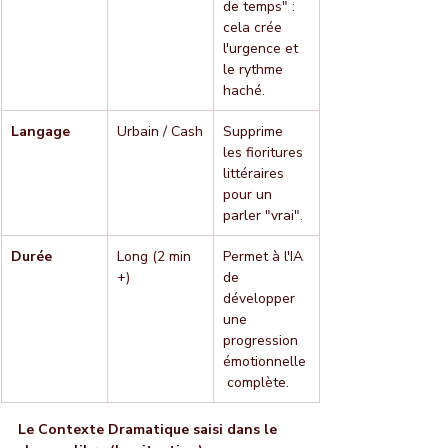
de temps" : 
cela crée 
l'urgence et 
le rythme 
haché.
Langage
Urbain / Cash
Supprime 
les fioritures 
littéraires 
pour un 
parler "vrai".
Durée
Long (2 min 
Permet à l'IA 
+)
de 
développer 
une 
progression 
émotionnelle
 complète.
Le Contexte Dramatique saisi dans le 