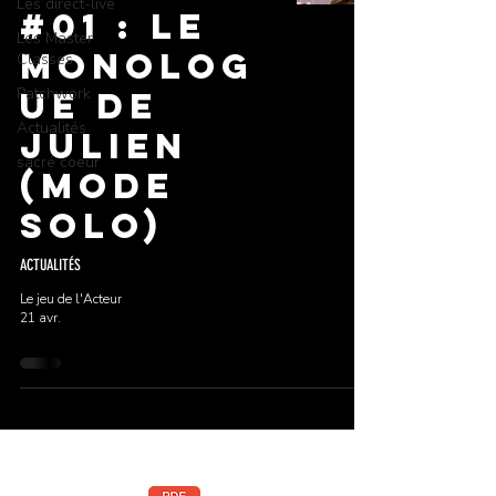
Les direct-live
#01 : LE
Les Master
MONOLOG
Classes
Patchwork
UE DE
Actualités
JULIEN
sacré coeur
(MODE
SOLO)
ACTUALITÉS
Le jeu de l'Acteur
21 avr.
Téléchargez la brochure