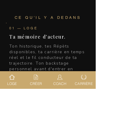
CE QU'IL Y A DEDANS
01 — LOGE
Ta mémoire d'acteur.
Ton historique, tes Répèts
disponibles, ta carrière en temps
réel et le fil conducteur de ta
trajectoire. Ton backstage
personnel avant d'entrer en
scène.
LOGE
CRÉER
COACH
CARRIÈRE
02 — CRÉER
Partir de zéro.
Crée une situation de jeu en 30
secondes. Monologue ou scène à
deux avec objectif, avec obstacle
et exercice de plateau