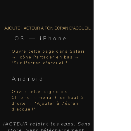
AJOUTE I.ACTEUR À TON ÉCRAN D'ACCUEIL
iOS — iPhone
Ouvre cette page dans Safari
→ icône Partager en bas →
"Sur l'écran d'accueil"
Android
Ouvre cette page dans
Chrome → menu ⋮ en haut à
droite → "Ajouter à l'écran
d'accueil"
IACTEUR rejoint tes apps. Sans
store. Sans téléchargement.