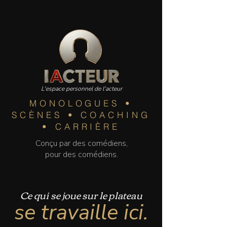
L'espace personnel de l'acteur
MONOLOGUES •
SCÈNES • COACHING
• CARRIÈRE
Conçu par des comédiens,
pour des comédiens.
Ce qui se joue sur le plateau
se travaille ici.