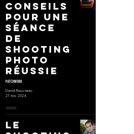
Conseils
pour une
séance
de
shooting
photo
réussie
PATCHWORK
David Rousseau
27 nov. 2024
LE