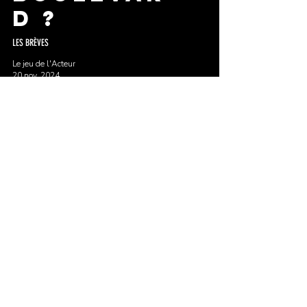
d ?
LES BRÈVES
Le jeu de l'Acteur
20 nov. 2024
LES
ÉLÈVES
HORS LES
COURS
ACTUALITÉS
Le jeu de l'Acteur
15 nov. 2024