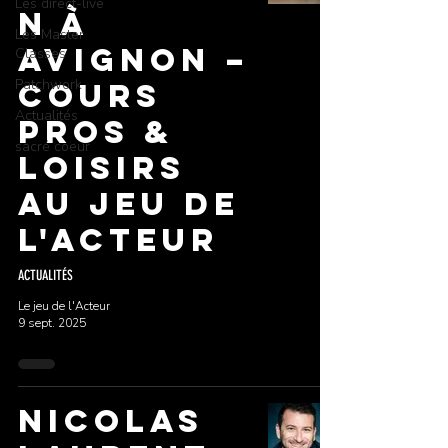
Les direct-live
n à
Les Master
Avignon –
Classes
Patchwork
Cours
Actualités
Pros &
sacré coeur
Loisirs
au Jeu de
l'Acteur
ACTUALITÉS
Le jeu de l'Acteur
9 sept. 2025
Nicolas