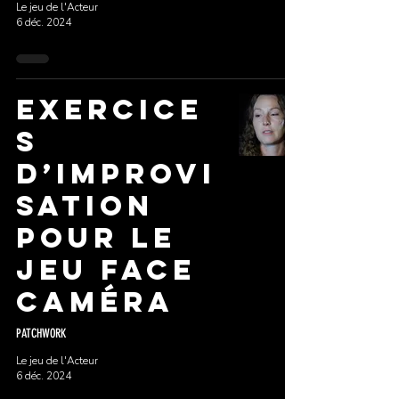
Le jeu de l'Acteur
6 déc. 2024
Exercice
s
d’improvi
sation
pour le
jeu face
caméra
PATCHWORK
Le jeu de l'Acteur
6 déc. 2024