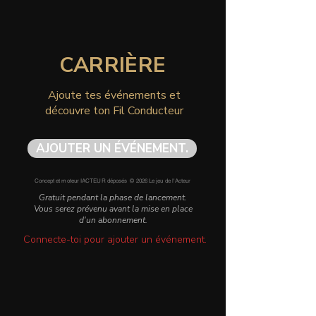
CARRIÈRE
Ajoute tes événements et
découvre ton Fil Conducteur
AJOUTER UN ÉVÉNEMENT.
Concept et moteur IACTEUR déposés © 2026 Le jeu de l'Acteur
Gratuit pendant la phase de lancement.
Vous serez prévenu avant la mise en place
d'un abonnement.
Connecte-toi pour ajouter un événement.