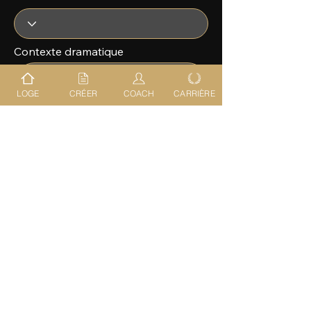
Contexte dramatique
LOGE
CRÉER
COACH
CARRIÈRE
CRÉE MA SCÈNE
IACTEUR — Concept, méthode et moteur développés par Le
Jeu de l’Acteur © 2026
Ta scène apparaîtra ici...