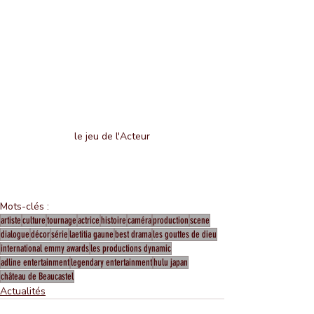
le jeu de l'Acteur
Mots-clés :
artiste
culture
tournage
actrice
histoire
caméra
production
scene
dialogue
décor
série
laetitia gaune
best drama
les gouttes de dieu
international emmy awards
les productions dynamic
adline entertainment
legendary entertainment
hulu japan
château de Beaucastel
Actualités