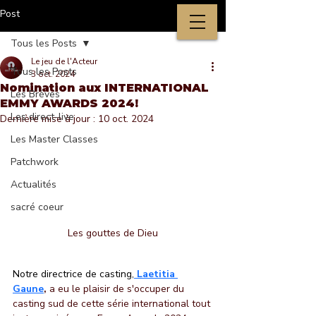
Post
Tous les Posts
Le jeu de l'Acteur
Tous les Posts
3 oct. 2024
Nomination aux INTERNATIONAL
Les Brèves
EMMY AWARDS 2024!
Les direct-live
Dernière mise à jour :
10 oct. 2024
Les Master Classes
Patchwork
Actualités
sacré coeur
Les gouttes de Dieu
Notre directrice de casting,
Laetitia 
Gaune
,
 a eu le plaisir de s'occuper du 
casting sud de cette série international tout 