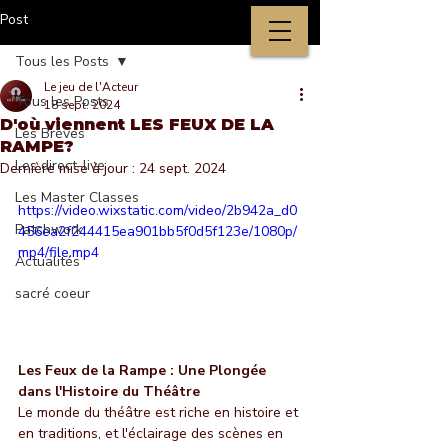
Post
Tous les Posts
Le jeu de l'Acteur
Tous les Posts
18 sept. 2024
D'où viennent LES FEUX DE LA
Les Brèves
RAMPE?
Les direct-live
Dernière mise à jour :
24 sept. 2024
Les Master Classes
https://video.wixstatic.com/video/2b942a_d0
Patchwork
456ea2f244415ea901bb5f0d5f123e/1080p/
mp4/file.mp4
Actualités
sacré coeur
Les Feux de la Rampe : Une Plongée 
dans l'Histoire du Théâtre
Le monde du théâtre est riche en histoire et 
en traditions, et l'éclairage des scènes en 