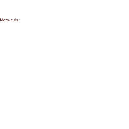
Mots-clés :
culture
cinéma
histoire
artistique
théâtre
Les Brèves
Posts récents
Voir tout