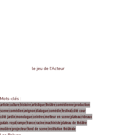
le jeu de l'Acteur
Mots-clés :
artiste
culture
histoire
artistique
théâtre
comédienne
production
scene
comédien
avignon
dialogue
comédie
festival
côté cour
côté jardin
monologue
ceintres
metteur en scene
plateau
rideaux
palais royal
rampe
france
racine
machiniste
plateau de théâtre
molière
projecteur
fond de scene
institution théâtrale