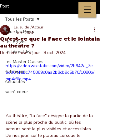
Post
Tous les Posts
Le jeu de l'Acteur
Tous les Posts
1 oct. 2024
Qu'est-ce que la Face et le lointain
Les Brèves
au théâtre ?
Les direct-live
Dernière mise à jour :
8 oct. 2024
Les Master Classes
https://video.wixstatic.com/video/2b942a_7e
Patchwork
9d36418bc745089c0aa2b8cb9c5b70/1080p/
mp4/file.mp4
Actualités
sacré coeur
Au théâtre, "la face" désigne la partie de la 
scène la plus proche du public, où les 
acteurs sont le plus visibles et accessibles. 
De nos jour, sur le plateau Lorsque le 