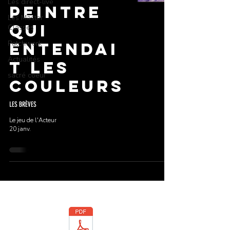
Les direct-live
Peintre
Les Master
qui
Classes
Patchwork
Entendai
Actualités
t les
sacré coeur
Couleurs
LES BRÈVES
Le jeu de l'Acteur
20 janv.
Téléchargez la brochure