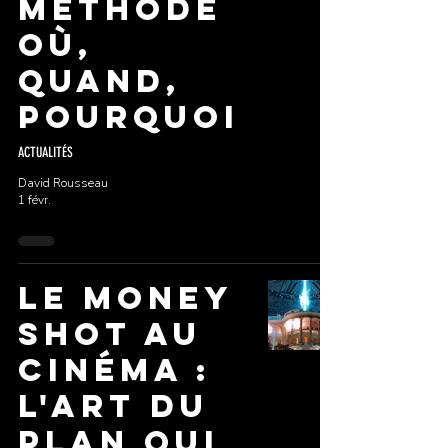
méthode
Où,
Quand,
Pourquoi
ACTUALITÉS
David Rousseau
1 févr.
Le Money
Shot au
Cinéma :
L'Art du
Plan qui