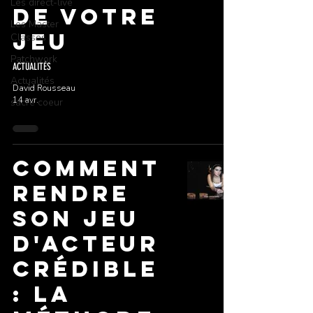
Les direct-live
de votre
Les Master
jeu
Classes
Patchwork
ACTUALITÉS
Actualités
David Rousseau
14 avr.
sacré coeur
Comment
rendre
son jeu
d'acteur
crédible
: la