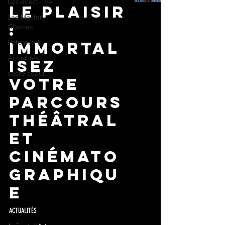
Les direct-live
le Plaisir
Les Master
:
Classes
Patchwork
Immortal
Actualités
isez
sacré coeur
Votre
Parcours
Théâtral
et
Cinémato
graphiqu
e
ACTUALITÉS