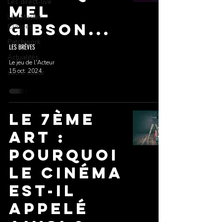
Les direct-live
MEL
Les Master
GIBSON...
Classes
Patchwork
LES BRÈVES
Actualités
Le jeu de l'Acteur
15 oct. 2024
sacré coeur
Le 7ème
Art :
Pourquoi
le Cinéma
est-il
Appelé