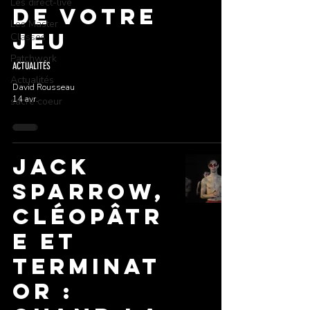
Les direct-live
de votre
Les Master
jeu
Classes
Patchwork
ACTUALITÉS
Actualités
David Rousseau
14 avr.
sacré coeur
Jack
Sparrow,
Cléopâtr
e et
Terminat
or :