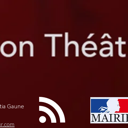
itia Gaune
ur.com