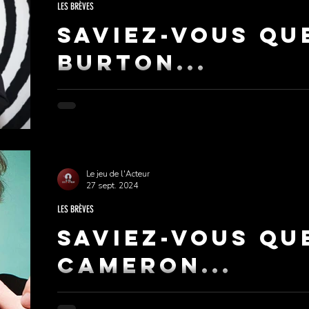
LES BRÈVES
Saviez-vous qu
BURTON...
Tim Burton est une figure incontournable du cinéma 
et ses thématiques récurrentes ont conquis un l
Le jeu de l'Acteur
27 sept. 2024
LES BRÈVES
Saviez-vous qu
Cameron...
Lorsque l'on parle de James Cameron, il est difficile