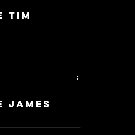
e TIM
contemporain. Son style visuel unique
e james
 de ne pas mentionner ses créations qui