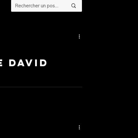
e DAVID
es emblématiques comme Seven , Fight