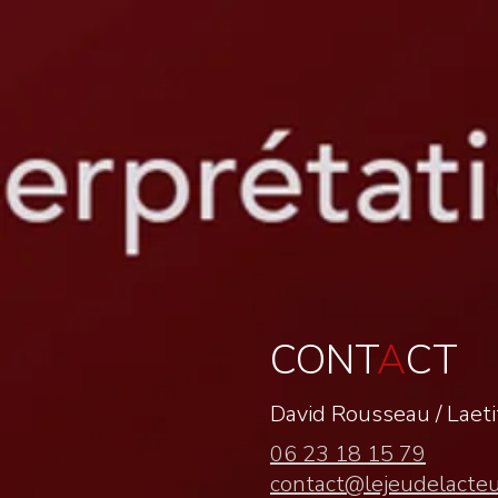
CONT
A
CT
David Rousseau /
Laet
06 23 18 15 79
contact@lejeudelacte