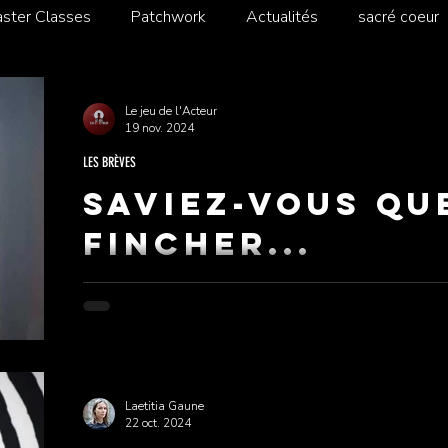
ster Classes
Patchwork
Actualités
sacré coeur
Le jeu de l'Acteur
19 nov. 2024
LES BRÈVES
Saviez-vous qu
FINCHER...
Quand on évoque le nom de David Fincher, des titr
Club , ou encore Zodiac nous viennent en tête.
Laetitia Gaune
22 oct. 2024