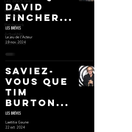
Les direct-live
DAVID
Les Master
FINCHER...
Classes
Patchwork
LES BRÈVES
Actualités
Le jeu de l'Acteur
19 nov. 2024
sacré coeur
Saviez-
vous que
TIM
BURTON...
LES BRÈVES
Laetitia Gaune
22 oct. 2024