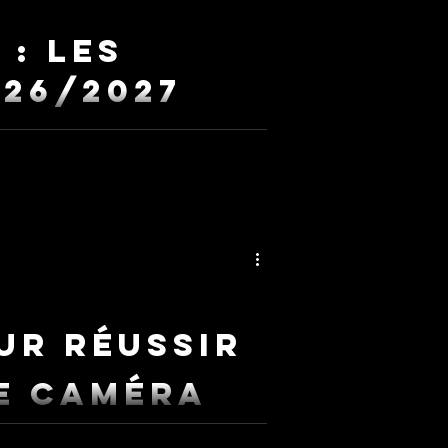
 : Les
026/2027
 saison de création et de rigueur.
 et la précision du jeu face caméra.
ur vous transformer.
our réussir
e caméra
 la directrice de casting Laetitia