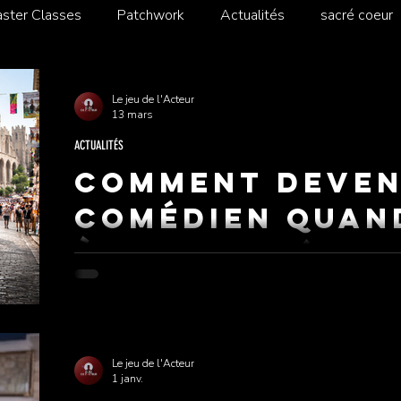
ster Classes
Patchwork
Actualités
sacré coeur
Le jeu de l'Acteur
13 mars
ACTUALITÉS
Comment deven
comédien quan
à Avignon (gui
C'est sans doute la question que se posent des cen
quelque part entre leur chambre en province et leu
cinéma. Et la réponse, sincère et directe, est : oui, bi
Le jeu de l'Acteur
1 janv.