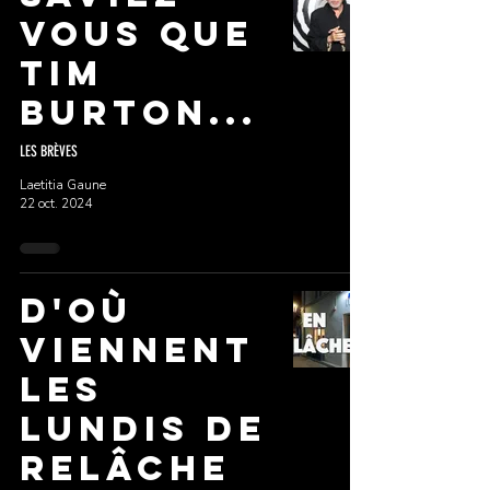
vous que
TIM
BURTON...
LES BRÈVES
Laetitia Gaune
22 oct. 2024
D'où
viennent
les
lundis de
relâche