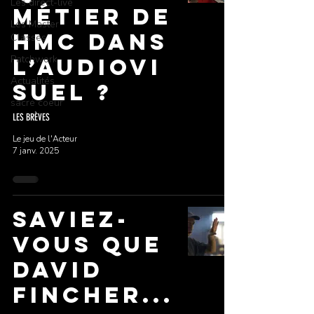
Les direct-live
métier de
Les Master
HMC dans
Classes
Patchwork
l’audiovi
Actualités
suel ?
sacré coeur
LES BRÈVES
Le jeu de l'Acteur
7 janv. 2025
Saviez-
vous que
DAVID
FINCHER...