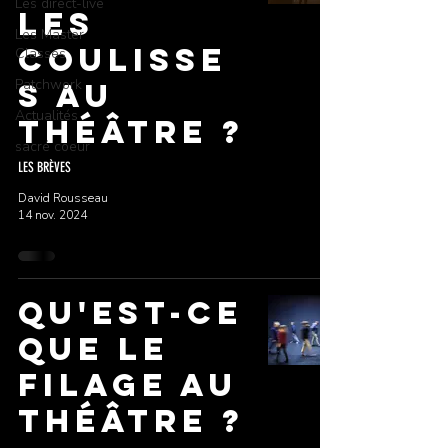
Les direct-live
les
Les Master
coulisse
Classes
Patchwork
s au
Actualités
théâtre ?
sacré coeur
LES BRÈVES
David Rousseau
14 nov. 2024
Qu'est-ce
que le
filage au
théâtre ?