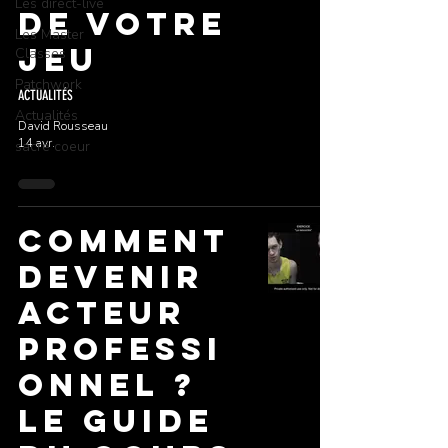
Les direct-live
de votre
Les Master
jeu
Classes
Patchwork
ACTUALITÉS
Actualités
David Rousseau
14 avr.
sacré coeur
Comment
devenir
acteur
professi
onnel ?
Le guide