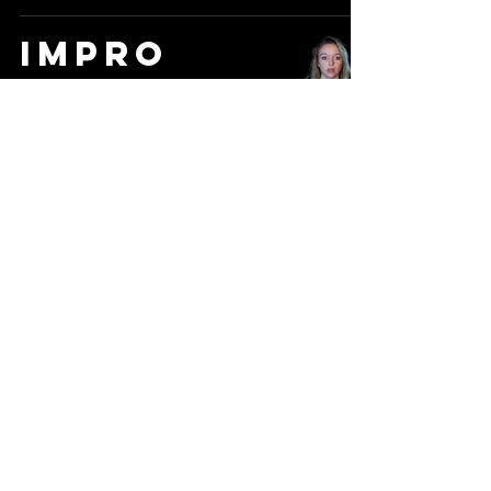
IMPRO
FACE
CAMÉRA
PATCHWORK
Le jeu de l'Acteur
7 nov. 2024
LE
SHOOTING
DU JOUR
PATCHWORK
David Rousseau