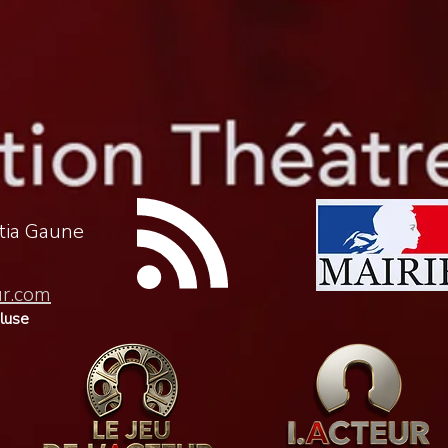
itia Gaune
ur.com
cluse