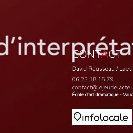
CONT
A
CT
David Rousseau /
Laet
06 23 18 15 79
contact@lejeudelacte
École d'art dramatique - Vau