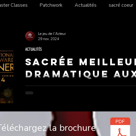
ster Classes
Patchwork
Actualités
sacré coeur
Le jeu de l'Acteur
29 nov. 2024
ACTUALITÉS
Sacrée meilleu
dramatique au
International
Awards 2024 !
Les Gouttes de Dieu sacrée meilleure série dramatique aux International Emmy Awards
2024 !
Téléchargez la brochure