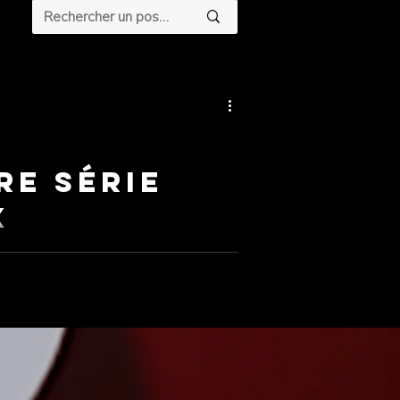
re série
x
 Emmy