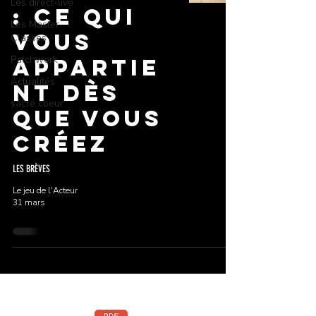
Les direct-live
: ce qui
Les Master
vous
Classes
Patchwork
appartie
Actualités
nt dès
sacré coeur
que vous
créez
LES BRÈVES
Le jeu de l'Acteur
31 mars
Téléchargez la brochure