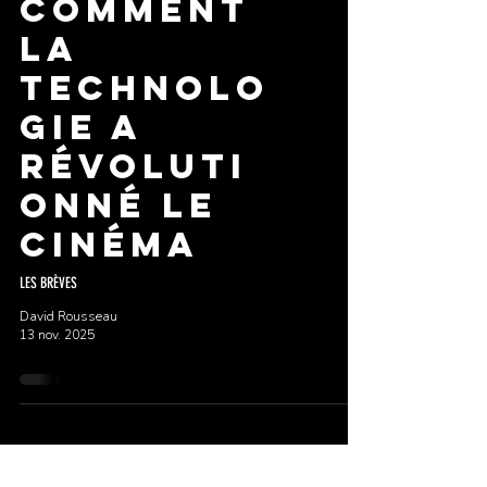
Comment
la
Technolo
gie a
Révoluti
onné le
Cinéma
LES BRÈVES
David Rousseau
13 nov. 2025
Téléchargez la brochure