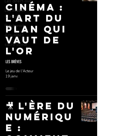
Les direct-live
Cinéma :
Les Master
L'Art du
Classes
Patchwork
Plan qui
Actualités
Vaut de
sacré coeur
l'Or
LES BRÈVES
Le jeu de l'Acteur
19 janv.
🎥 L'Ère du
Numériqu
e :