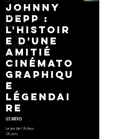
Les direct-live
Johnny
Les Master
Depp :
Classes
Patchwork
L'Histoir
Actualités
e d'une
sacré coeur
Amitié
Cinémato
graphiqu
e
Légendai
re
LES BRÈVES
Le jeu de l'Acteur
26 janv.