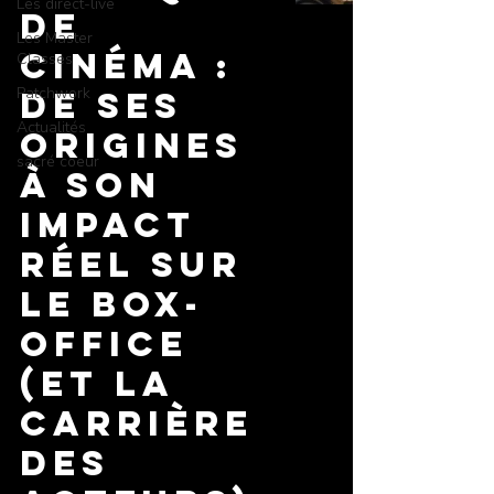
Les direct-live
de
Les Master
Cinéma :
Classes
Patchwork
De ses
Actualités
Origines
sacré coeur
à son
Impact
Réel sur
le Box-
Office
(et la
Carrière
des