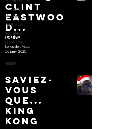
Les direct-live
CLINT
Les Master
EASTWOO
Classes
Patchwork
D...
Actualités
LES BRÈVES
sacré coeur
Le jeu de l'Acteur
10 janv. 2025
SAVIEZ-
VOUS
QUE...
KING
KONG