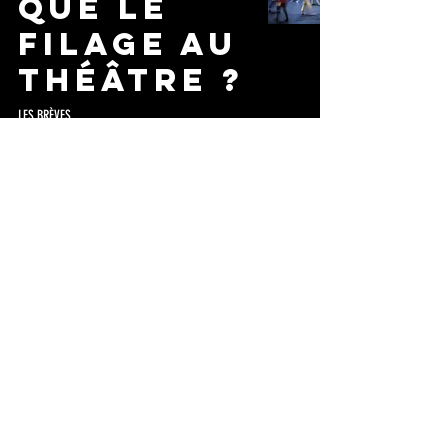
que le
filage au
théâtre ?
LES BRÈVES
Le jeu de l'Acteur
7 oct. 2024
Téléchargez la brochure
LIRE LES AVIS DES ÉLÈVES