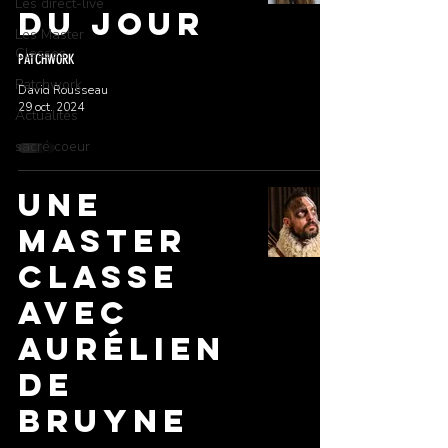
Les direct-live
DU JOUR
Les Master
Classes
PATCHWORK
Patchwork
David Rousseau
29 oct. 2024
Actualités
sacré coeur
UNE
MASTER
CLASSE
AVEC
AURÉLIEN
DE
BRUYNE