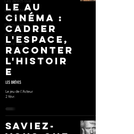
Les direct-live
le au
Les Master
Cinéma :
Classes
Patchwork
Cadrer
Actualités
l'Espace,
sacré coeur
Raconter
l'Histoir
e
LES BRÈVES
Le jeu de l'Acteur
2 févr.
SAVIEZ-