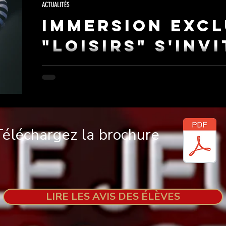
coince. Il s'arrête, bidouille sa machine, et re
ACTUALITÉS
Immersion Excl
"Loisirs" s'inv
les "Pros" en 
Parce que la curiosité est l'un des plus beaux moteurs 
une expérience unique exclusivement réservée aux é
cours "Loisirs" : venir observer les sessions du Cursus
durant tout le mois de janvier.
Téléchargez la brochure
LIRE LES AVIS DES ÉLÈVES