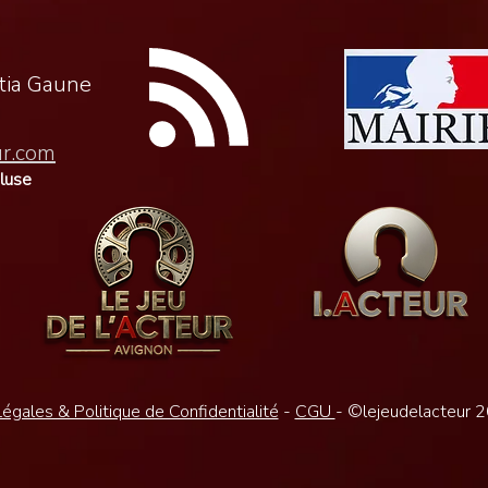
itia Gaune
ur.com
cluse
égales & Politique de Confidentialité
-
CGU
- ©lejeudelacteur