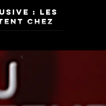
usive : Les
itent chez
Janvier
de l'acteur, j’ai le plaisir de proposer
lèves actuellement inscrits dans nos
 Intensif Pro en tant qu’auditeur libre