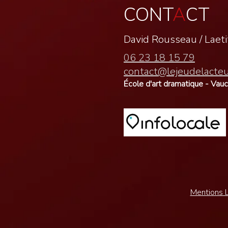
CONT
A
CT
David Rousseau /
Laet
06 23 18 15 79
contact@lejeudelacte
École d'art dramatique - Vau
Mentions L