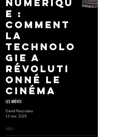
Numériqu
e :
Comment
la
Technolo
gie a
Révoluti
onné le
Cinéma
LES BRÈVES
David Rousseau
13 nov. 2025