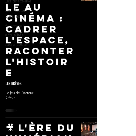
Les direct-live
le au
Les Master
Cinéma :
Classes
Patchwork
Cadrer
Actualités
l'Espace,
sacré coeur
Raconter
l'Histoir
e
LES BRÈVES
Le jeu de l'Acteur
2 févr.
🎥 L'Ère du