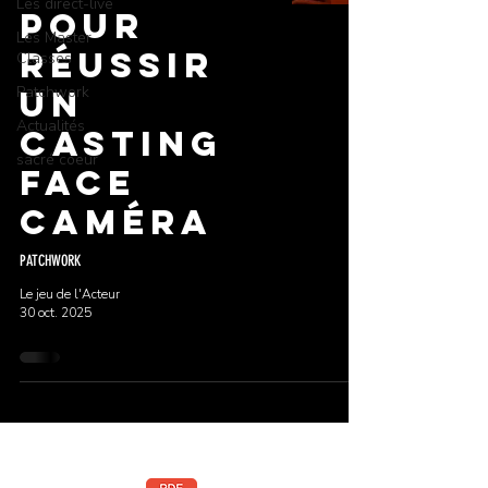
Les direct-live
pour
Les Master
réussir
Classes
Patchwork
un
Actualités
casting
sacré coeur
face
caméra
PATCHWORK
Le jeu de l'Acteur
30 oct. 2025
Téléchargez la brochure