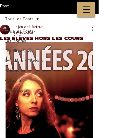
Post
Tous les Posts
Le jeu de l'Acteur
Tous les Posts
15 nov. 2024
LES ÉLÈVES HORS LES COURS
Les Brèves
Les direct-live
Les Master Classes
Patchwork
Actualités
sacré coeur