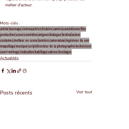
métier d'acteur.
Mots-clés :
artiste
tournage
cinéma
actrice
histoire
caméra
comédienne
film
production
scene
comédien
avignon
dialogue
festival
acteur
costumes
metteur en scene
lumière
cameraman
ingénieur du son
maquillage
musique
script
directeur de la photographie
techniciens
court-métrage
réalisation
habillage
cadreur
bruitages
Actualités
Posts récents
Voir tout