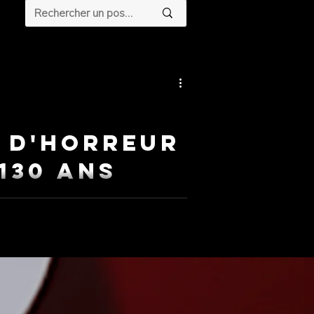
m d'horreur
 130 ans
 il y a ceux qui naissent d'un magicien
histoire. AlloCiné Trois minutes. Muet.
 Et pourtant — tout est déjà là.