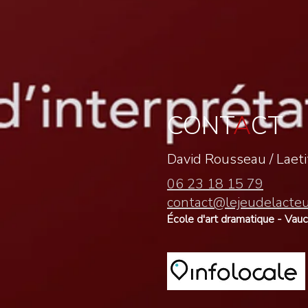
CONT
A
CT
David Rousseau /
Laet
06 23 18 15 79
contact@lejeudelacte
École d'art dramatique - Vau