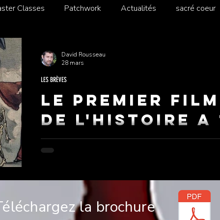
ster Classes
Patchwork
Actualités
sacré coeur
David Rousseau
28 mars
LES BRÈVES
Le premier fil
de l'histoire a
l y a des genres qui naissent d'une intention claire. Et
qui cherchait juste à surprendre son public. En 1896, Georges Méliès réalise Le Manoir du
Diable, reconnu comme le premier film d'horreur de l'
Tourné dans un décor peint à la main, dans son jardin.
Téléchargez la brochure