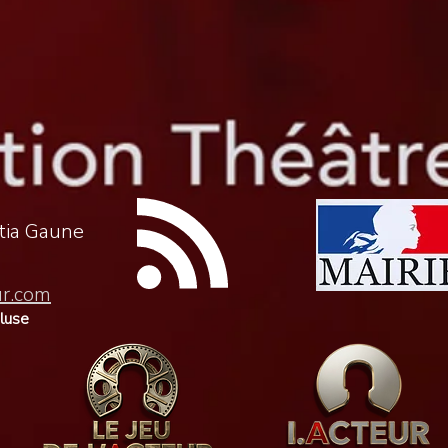
itia Gaune
ur.com
cluse