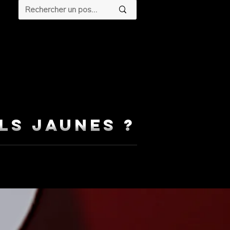
ls jaunes ?
ue de la télévision mondiale — et ce
 vieillir." #FFD90F