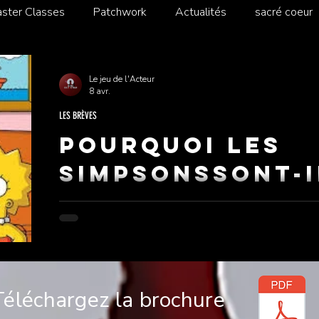
ster Classes
Patchwork
Actualités
sacré coeur
Le jeu de l'Acteur
8 avr.
LES BRÈVES
Pourquoi les
Simpsonssont-i
L'histoire fascinante derrière la teinte la plus iconiq
qu'elle révèle sur la psychologie des couleurs. "Une couleur choisie pour attirer le regard,
garder le spectateur, et traverser les décennies sans
Téléchargez la brochure