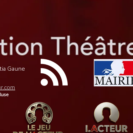
itia Gaune
ur.com
cluse