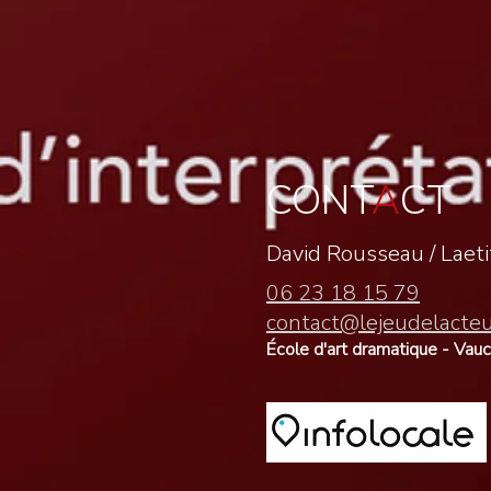
CONT
A
CT
David Rousseau /
Laet
06 23 18 15 79
contact@lejeudelacte
École d'art dramatique - Vau